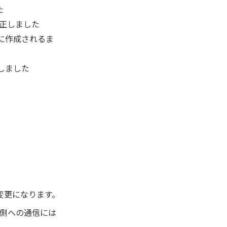
た
修正しました
に作成されるま
しました
ト)へ変更になります。
ド側への通信には