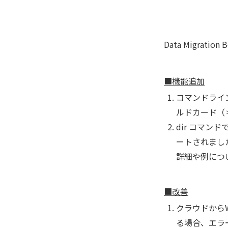
Data Migrat
■機能追加
コマンドラインコ
ルドカード（
dir コマン
ートされまし
詳細や例につ
■改善
クラウドからW
る場合、エラ