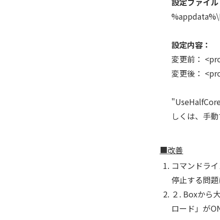
設定ファイル
%appdata%\D
設定内容：
変更前： <prope
変更後： <prope
"UseHal
しくは、手動
■改善
コマンドライン
停止する問題
２. Box
ロード」がO