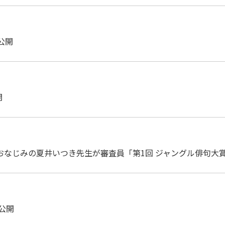
 公開
開
でおなじみの夏井いつき先生が審査員「第1回 ジャングル俳句大
0 公開